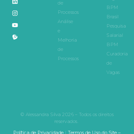
de
BPM
Processos
Brasil
Análise
Pesquisa
e
Salarial
Melhoria
BPM
de
Curadoria
Processos
de
Vagas
© Alessandra Silva 2026 – Todos os direitos
reservados.
Política de Privacidade
|
Termos de Uso do Site –