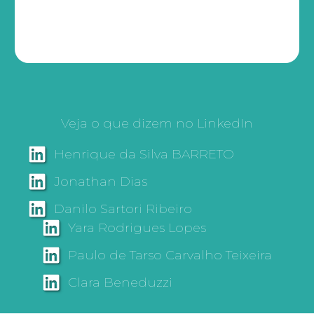
Veja o que dizem no LinkedIn
Henrique da Silva BARRETO
Jonathan Dias
Danilo Sartori Ribeiro
Yara Rodrigues Lopes
Paulo de Tarso Carvalho Teixeira
Clara Beneduzzi