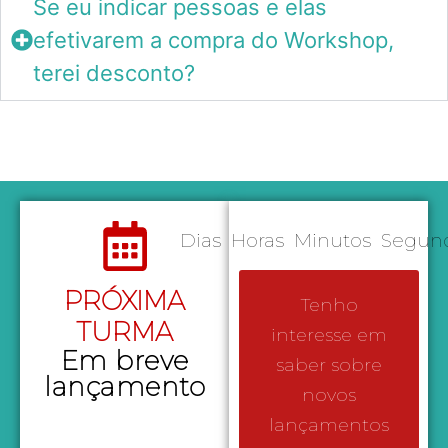
Se eu indicar pessoas e elas
efetivarem a compra do Workshop,
terei desconto?
Dias
Horas
Minutos
Segun
PRÓXIMA
Tenho
TURMA
interesse em
Em breve
saber sobre
lançamento
novos
lançamentos