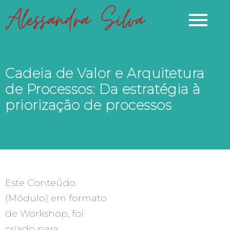
o
conteúdo
Cadeia de Valor e Arquitetura
de Processos: Da estratégia à
priorização de processos
Este
Conteúdo
(Módulo) em formato
de Workshop,
foi
criado para