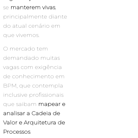
se
manterem vivas
,
principalmente diante
do atual cenário em
que vivemos.
O mercado tem
demandado muitas
vagas com exigência
de conhecimento em
BPM, que contempla
inclusive profissionais
que saibam
mapear e
analisar a Cadeia de
Valor e Arquitetura de
Processos
.