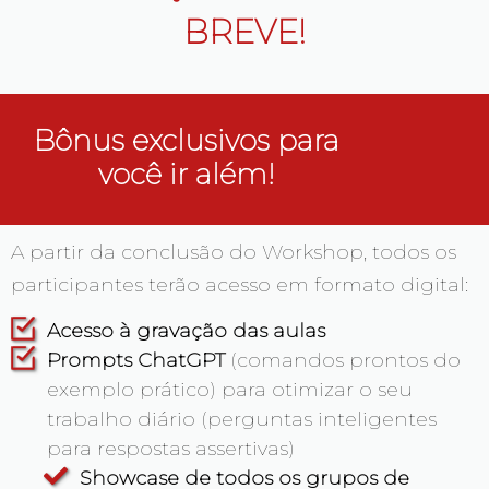
BREVE!
Bônus exclusivos para
você ir além!
A partir da conclusão do
Workshop
, todos os
participantes terão acesso em formato digital:
Acesso à gravação das aulas
Prompts ChatGPT
(comandos prontos do
exemplo prático) para otimizar o seu
trabalho diário (perguntas inteligentes
para respostas assertivas)
Showcase de todos os grupos de