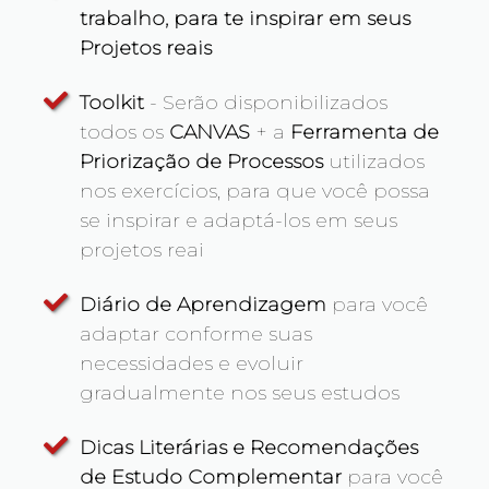
trabalho, para te inspirar em seus
Projetos reais
Toolkit
- Serão disponibilizados
todos os
CANVAS
+ a
Ferramenta de
Priorização de Processos
utilizados
nos exercícios, para que você possa
se inspirar e adaptá-los em seus
projetos reai
Diário de Aprendizagem
para você
adaptar conforme suas
necessidades e evoluir
gradualmente nos seus estudos
Dicas Literárias e Recomendações
de Estudo Complementar
para você