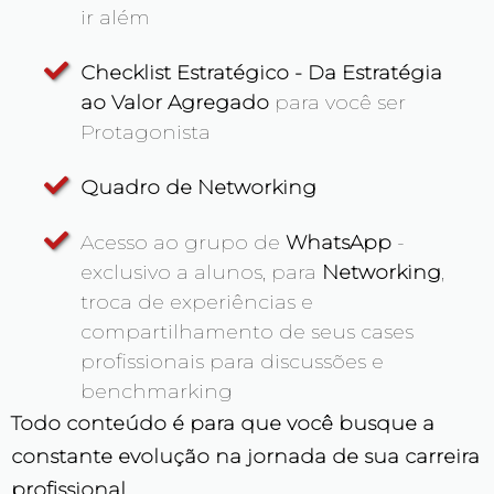
ir além
Checklist Estratégico - Da Estratégia
ao Valor Agregado
para você ser
Protagonista
Quadro de Networking
Acesso ao grupo de
WhatsApp
-
exclusivo a alunos, para
Networking
,
troca de experiências e
compartilhamento de seus cases
profissionais para discussões e
benchmarking
Todo conteúdo é para que você busque a
constante evolução na jornada de sua carreira
profissional.