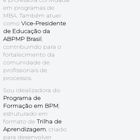
em programas de
MBA. Também atuei
como
Vice-Presidente
de Educação da
ABPMP Brasil
,
contribuindo para o
fortalecimento da
comunidade de
profissionais de
processos.
Sou idealizadora do
Programa de
Formação em BPM
,
estruturado em
formato de
Trilha de
Aprendizagem
, criado
para desenvolver