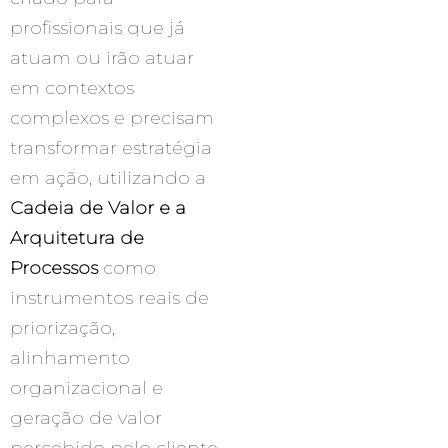
profissionais que já
atuam ou irão atuar
em contextos
complexos e precisam
transformar estratégia
em ação, utilizando a
Cadeia de Valor e a
Arquitetura de
Processos
como
instrumentos reais de
priorização,
alinhamento
organizacional e
geração de valor