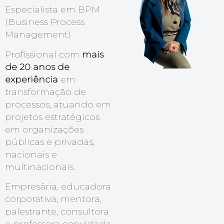
Especialista em BPM
(Business Process
Management)
Profissional com
mais
de 20 anos de
experiência
em
transformação de
processos, atuando em
projetos estratégicos
em organizações
públicas e privadas,
nacionais e
multinacionais.
Empresária, educadora
corporativa, mentora,
palestrante, consultora
e professora convidada