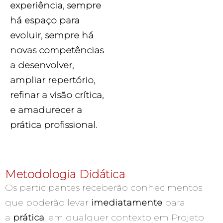
experiência, sempre
há espaço para
evoluir, sempre há
novas competências
a desenvolver,
ampliar repertório,
refinar a visão crítica,
e amadurecer a
prática profissional.
Metodologia Didática
Os participantes receberão conhecimentos
que poderão levar
imediatamente
para
a
prática
, em qualquer contexto em Projeto